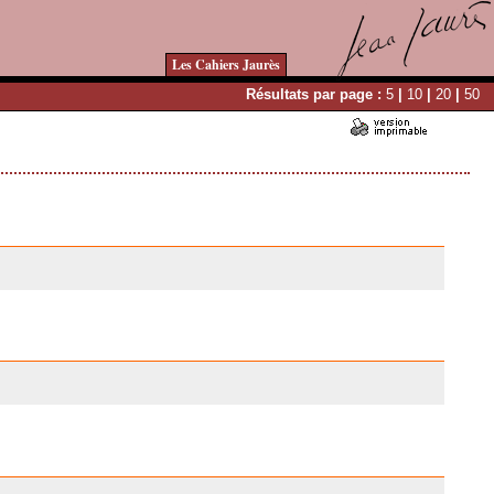
Les Cahiers Jaurès
Résultats par page :
5
|
10
|
20
|
50