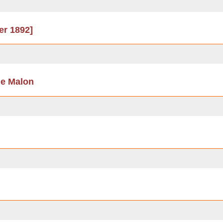
ier 1892]
de Malon