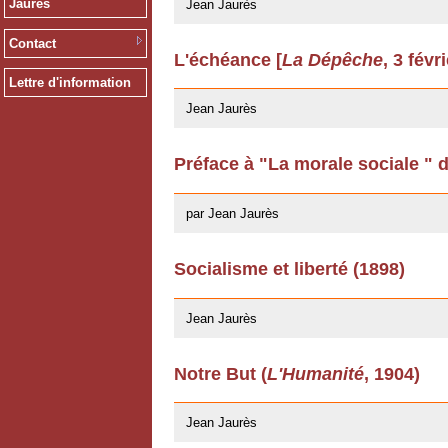
Jaurès
Jean Jaurès
Contact
L'échéance [
La Dépêche
, 3 févr
12/03/2009
Lettre d'information
Jean Jaurès
Préface à "La morale sociale " 
22/04/2008
par Jean Jaurès
Socialisme et liberté (1898)
20/02/2008
Jean Jaurès
Notre But (
L'Humanité
, 1904)
11/07/2007
Jean Jaurès