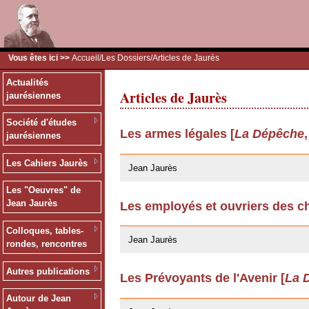
Vous êtes ici >>
Accueil
/
Les Dossiers
/Articles de Jaurès
Actualités
Articles de Jaurès
jaurésiennes
Société d'études
Les armes légales [
La Dépêche
jaurésiennes
24/03/2009
Les Cahiers Jaurès
Jean Jaurès
Les "Oeuvres" de
Jean Jaurès
Les employés et ouvriers des ch
24/03/2009
Colloques, tables-
Jean Jaurès
rondes, rencontres
Autres publications
Les Prévoyants de l'Avenir [
La 
12/03/2009
Autour de Jean