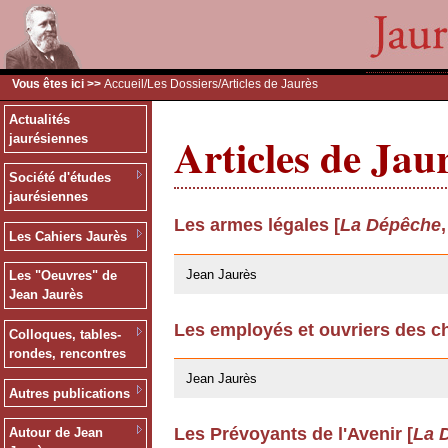
Vous êtes ici >>
Accueil
/
Les Dossiers
/Articles de Jaurès
Actualités
Articles de Jau
jaurésiennes
Société d'études
jaurésiennes
Les armes légales [
La Dépêche
Les Cahiers Jaurès
24/03/2009
Jean Jaurès
Les "Oeuvres" de
Jean Jaurès
Les employés et ouvriers des ch
Colloques, tables-
24/03/2009
rondes, rencontres
Jean Jaurès
Autres publications
Les Prévoyants de l'Avenir [
La 
Autour de Jean