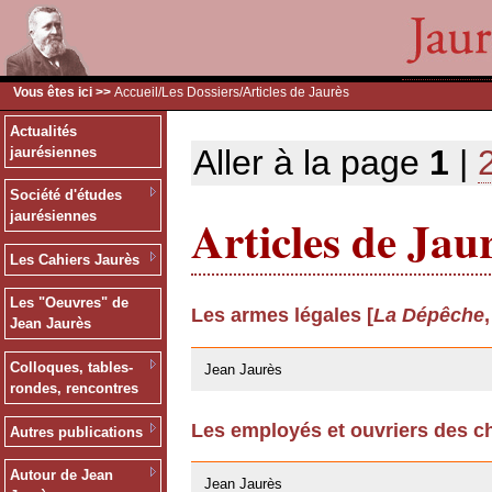
Vous êtes ici >>
Accueil
/
Les Dossiers
/Articles de Jaurès
Actualités
Aller à la page
1
|
jaurésiennes
Société d'études
Articles de Jau
jaurésiennes
Les Cahiers Jaurès
Les "Oeuvres" de
Les armes légales [
La Dépêche
Jean Jaurès
24/03/2009
Colloques, tables-
Jean Jaurès
rondes, rencontres
Les employés et ouvriers des ch
Autres publications
24/03/2009
Autour de Jean
Jean Jaurès