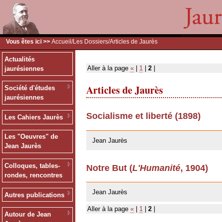
Vous êtes ici >>
Accueil
/
Les Dossiers
/Articles de Jaurès
Actualités
Aller à la page
«
|
1
|
2
|
jaurésiennes
Articles de Jaurès
Société d'études
jaurésiennes
Socialisme et liberté (1898)
Les Cahiers Jaurès
20/02/2008
Les "Oeuvres" de
Jean Jaurès
Jean Jaurès
Colloques, tables-
Notre But (
L'Humanité
, 1904)
rondes, rencontres
11/07/2007
Jean Jaurès
Autres publications
Aller à la page
«
|
1
|
2
|
Autour de Jean