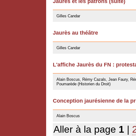
Jaurès et les patrons (suite)
27/04/2009
Gilles Candar
Jaurès au théâtre
27/04/2009
Gilles Candar
L'affiche Jaurès du FN : protest
27/03/2009
Alain Boscus, Rémy Cazals, Jean Faury, Rém
Poumarède (Historien du Droit)
Conception jaurésienne de la pr
07/11/2008
Alain Boscus
Aller à la page
1
|