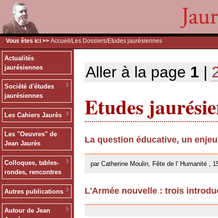
Vous êtes ici >>
Accueil
/
Les Dossiers
/Etudes jaurésiennes
Actualités
Aller à la page
1
|
jaurésiennes
Société d'études
Etudes jaurési
jaurésiennes
Les Cahiers Jaurès
Les "Oeuvres" de
La question éducative, un enje
Jean Jaurès
26/09/2013
Colloques, tables-
par Catherine Moulin, Fête de l' Humanité , 1
rondes, rencontres
L'Armée nouvelle : trois introdu
Autres publications
18/02/2013
Autour de Jean