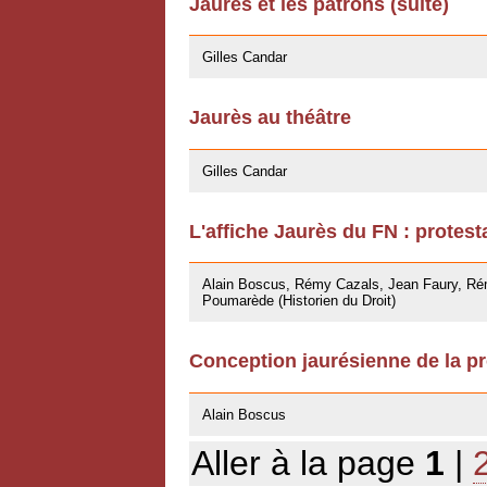
Jaurès et les patrons (suite)
27/04/2009
Gilles Candar
Jaurès au théâtre
27/04/2009
Gilles Candar
L'affiche Jaurès du FN : protest
27/03/2009
Alain Boscus, Rémy Cazals, Jean Faury, Rém
Poumarède (Historien du Droit)
Conception jaurésienne de la pr
07/11/2008
Alain Boscus
Aller à la page
1
|