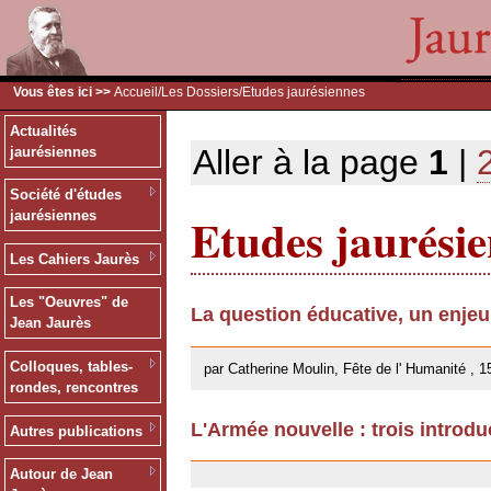
Vous êtes ici >>
Accueil
/
Les Dossiers
/Etudes jaurésiennes
Actualités
Aller à la page
1
|
jaurésiennes
Société d'études
Etudes jaurési
jaurésiennes
Les Cahiers Jaurès
Les "Oeuvres" de
La question éducative, un enje
Jean Jaurès
26/09/2013
Colloques, tables-
par Catherine Moulin, Fête de l' Humanité , 1
rondes, rencontres
L'Armée nouvelle : trois introdu
Autres publications
18/02/2013
Autour de Jean