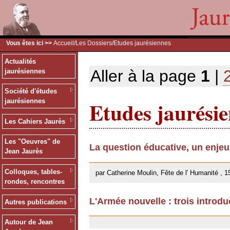
Vous êtes ici >>
Accueil
/
Les Dossiers
/Etudes jaurésiennes
Actualités
Aller à la page
1
|
jaurésiennes
Société d'études
Etudes jaurési
jaurésiennes
Les Cahiers Jaurès
Les "Oeuvres" de
La question éducative, un enje
Jean Jaurès
26/09/2013
Colloques, tables-
par Catherine Moulin, Fête de l' Humanité , 1
rondes, rencontres
L'Armée nouvelle : trois introdu
Autres publications
18/02/2013
Autour de Jean