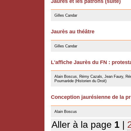
Jaurès et les patrons (suite)
27/04/2009
Gilles Candar
Jaurès au théâtre
27/04/2009
Gilles Candar
L'affiche Jaurès du FN : protest
27/03/2009
Alain Boscus, Rémy Cazals, Jean Faury, Rém
Poumarède (Historien du Droit)
Conception jaurésienne de la pr
07/11/2008
Alain Boscus
Aller à la page
1
|