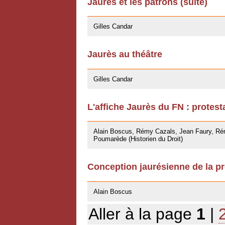
Jaurès et les patrons (suite)
27/04/2009
Gilles Candar
Jaurès au théâtre
27/04/2009
Gilles Candar
L'affiche Jaurès du FN : protest
27/03/2009
Alain Boscus, Rémy Cazals, Jean Faury, Rém
Poumarède (Historien du Droit)
Conception jaurésienne de la pr
07/11/2008
Alain Boscus
Aller à la page
1
|