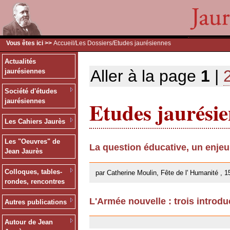
Vous êtes ici >>
Accueil
/
Les Dossiers
/Etudes jaurésiennes
Actualités
Aller à la page
1
|
jaurésiennes
Société d'études
Etudes jaurési
jaurésiennes
Les Cahiers Jaurès
Les "Oeuvres" de
La question éducative, un enje
Jean Jaurès
26/09/2013
Colloques, tables-
par Catherine Moulin, Fête de l' Humanité , 1
rondes, rencontres
L'Armée nouvelle : trois introdu
Autres publications
18/02/2013
Autour de Jean