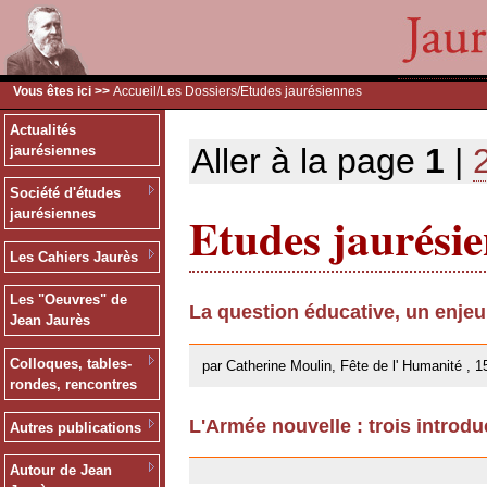
Vous êtes ici >>
Accueil
/
Les Dossiers
/Etudes jaurésiennes
Actualités
Aller à la page
1
|
jaurésiennes
Société d'études
Etudes jaurési
jaurésiennes
Les Cahiers Jaurès
Les "Oeuvres" de
La question éducative, un enje
Jean Jaurès
26/09/2013
Colloques, tables-
par Catherine Moulin, Fête de l' Humanité , 1
rondes, rencontres
L'Armée nouvelle : trois introdu
Autres publications
18/02/2013
Autour de Jean