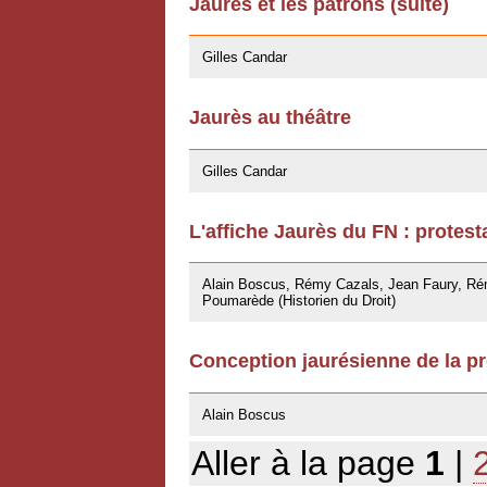
Jaurès et les patrons (suite)
27/04/2009
Gilles Candar
Jaurès au théâtre
27/04/2009
Gilles Candar
L'affiche Jaurès du FN : protest
27/03/2009
Alain Boscus, Rémy Cazals, Jean Faury, Rém
Poumarède (Historien du Droit)
Conception jaurésienne de la pr
07/11/2008
Alain Boscus
Aller à la page
1
|