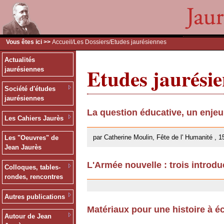
Vous êtes ici >>
Accueil
/
Les Dossiers
/Etudes jaurésiennes
Actualités
Etudes jaurési
jaurésiennes
Société d'études
jaurésiennes
La question éducative, un enje
Les Cahiers Jaurès
26/09/2013
par Catherine Moulin, Fête de l' Humanité , 1
Les "Oeuvres" de
Jean Jaurès
L'Armée nouvelle : trois introdu
Colloques, tables-
18/02/2013
rondes, rencontres
Autres publications
Matériaux pour une histoire à éc
Autour de Jean
13/12/2011