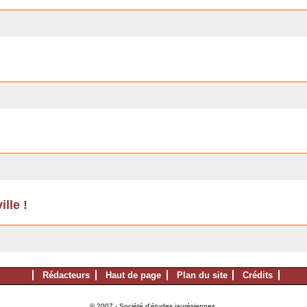
lle !
Rédacteurs
Haut de page
Plan du site
Crédits
© 2007 - Société d'études jaurésiennes.