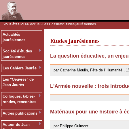
Vous êtes ici >>
Accueil
/
Les Dossiers
/Etudes jaurésiennes
Actualités
Etudes jaurésiennes
jaurésiennes
Société d'études
La question éducative, un enje
jaurésiennes
26/09/2013
Les Cahiers Jaurès
par Catherine Moulin, Fête de l' Humanité , 1
Les "Oeuvres" de
Jean Jaurès
L'Armée nouvelle : trois introdu
18/02/2013
Colloques, tables-
rondes, rencontres
Matériaux pour une histoire à éc
Autres publications
13/12/2011
Autour de Jean
par Philippe Oulmont