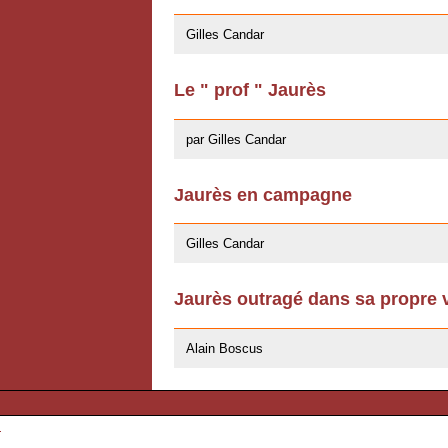
29/04/2008
Gilles Candar
Le " prof " Jaurès
10/04/2008
par Gilles Candar
Jaurès en campagne
16/07/2007
Gilles Candar
Jaurès outragé dans sa propre vi
16/07/2007
Alain Boscus