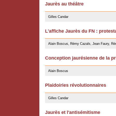
Jaurès au théâtre
27/04/2009
Gilles Candar
L'affiche Jaurès du FN : protest
27/03/2009
Alain Boscus, Rémy Cazals, Jean Faury, Rémy
Conception jaurésienne de la pr
07/11/2008
Alain Boscus
Plaidoiries révolutionnaires
30/10/2008
Gilles Candar
Jaurès et l'antisémitisme