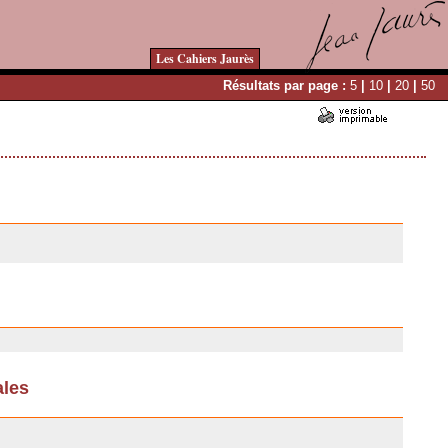
Les Cahiers Jaurès
Résultats par page :
5
|
10
|
20
|
50
ales