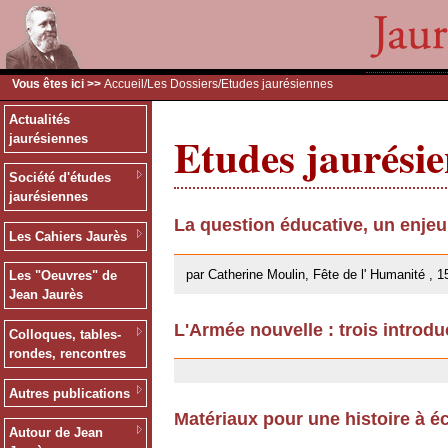
Vous êtes ici >>
Accueil
/
Les Dossiers
/Etudes jaurésiennes
Actualités
Etudes jaurési
jaurésiennes
Société d'études
jaurésiennes
La question éducative, un enje
Les Cahiers Jaurès
26/09/2013
par Catherine Moulin, Fête de l' Humanité , 1
Les "Oeuvres" de
Jean Jaurès
L'Armée nouvelle : trois introdu
Colloques, tables-
18/02/2013
rondes, rencontres
Autres publications
Matériaux pour une histoire à éc
Autour de Jean
13/12/2011