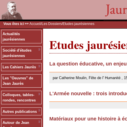
Vous êtes ici >>
Accueil
/
Les Dossiers
/Etudes jaurésiennes
Actualités
Etudes jaurési
jaurésiennes
Société d'études
jaurésiennes
La question éducative, un enje
Les Cahiers Jaurès
26/09/2013
par Catherine Moulin, Fête de l' Humanité , 1
Les "Oeuvres" de
Jean Jaurès
L'Armée nouvelle : trois introdu
Colloques, tables-
18/02/2013
rondes, rencontres
Autres publications
Matériaux pour une histoire à éc
Autour de Jean
13/12/2011