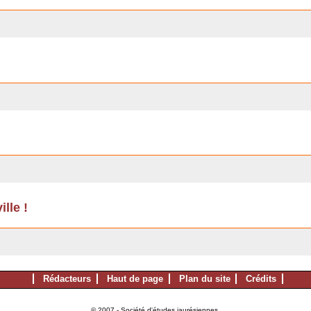
lle !
Rédacteurs
Haut de page
Plan du site
Crédits
© 2007 - Société d'études jaurésiennes.