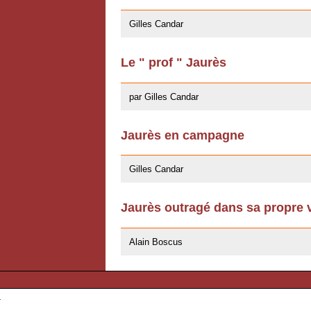
29/04/2008
Gilles Candar
Le " prof " Jaurès
10/04/2008
par Gilles Candar
Jaurès en campagne
16/07/2007
Gilles Candar
Jaurès outragé dans sa propre vi
16/07/2007
Alain Boscus