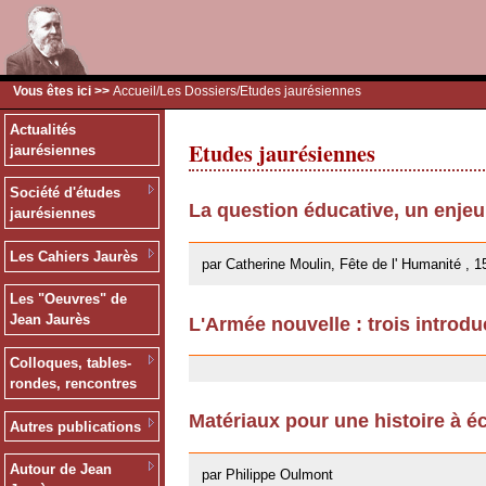
Vous êtes ici >>
Accueil
/
Les Dossiers
/Etudes jaurésiennes
Actualités
Etudes jaurésiennes
jaurésiennes
Société d'études
La question éducative, un enje
jaurésiennes
26/09/2013
Les Cahiers Jaurès
par Catherine Moulin, Fête de l' Humanité , 1
Les "Oeuvres" de
Jean Jaurès
L'Armée nouvelle : trois introdu
18/02/2013
Colloques, tables-
rondes, rencontres
Matériaux pour une histoire à éc
Autres publications
13/12/2011
Autour de Jean
par Philippe Oulmont