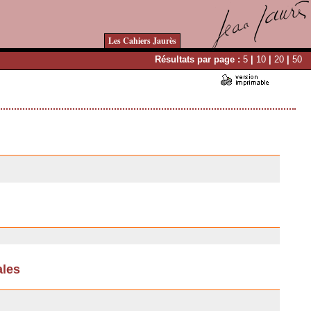
Les Cahiers Jaurès
Résultats par page :
5
|
10
|
20
|
50
ales