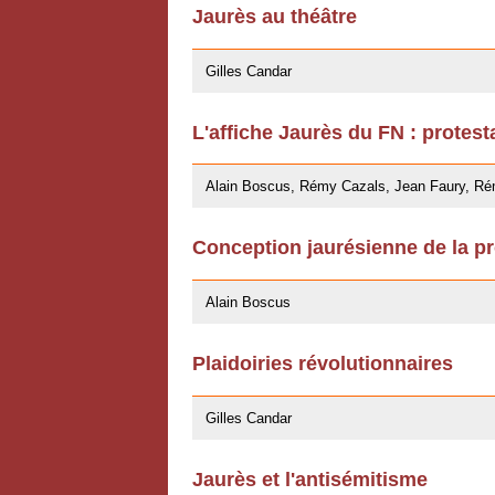
Jaurès au théâtre
27/04/2009
Gilles Candar
L'affiche Jaurès du FN : protest
27/03/2009
Alain Boscus, Rémy Cazals, Jean Faury, Rémy
Conception jaurésienne de la pr
07/11/2008
Alain Boscus
Plaidoiries révolutionnaires
30/10/2008
Gilles Candar
Jaurès et l'antisémitisme