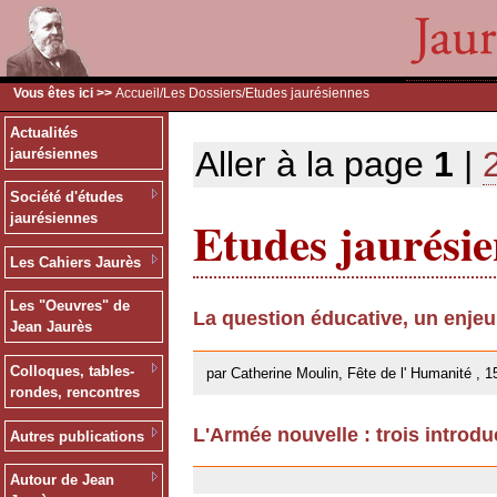
Vous êtes ici >>
Accueil
/
Les Dossiers
/Etudes jaurésiennes
Actualités
Aller à la page
1
|
jaurésiennes
Société d'études
Etudes jaurési
jaurésiennes
Les Cahiers Jaurès
Les "Oeuvres" de
La question éducative, un enje
Jean Jaurès
26/09/2013
Colloques, tables-
par Catherine Moulin, Fête de l' Humanité , 1
rondes, rencontres
L'Armée nouvelle : trois introdu
Autres publications
18/02/2013
Autour de Jean