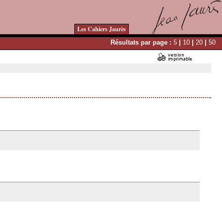
Les Cahiers Jaurès
Résultats par page :
5
|
10
|
20
|
50