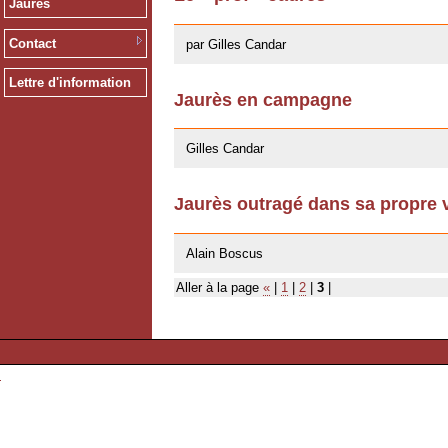
Jaurès
10/04/2008
Contact
par Gilles Candar
Lettre d'information
Jaurès en campagne
16/07/2007
Gilles Candar
Jaurès outragé dans sa propre vi
16/07/2007
Alain Boscus
Aller à la page
«
|
1
|
2
|
3
|