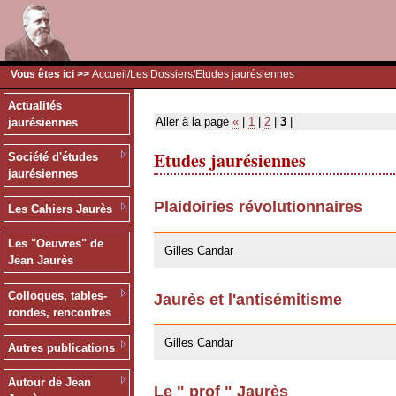
Vous êtes ici >>
Accueil
/
Les Dossiers
/Etudes jaurésiennes
Actualités
Aller à la page
«
|
1
|
2
|
3
|
jaurésiennes
Etudes jaurésiennes
Société d'études
jaurésiennes
Plaidoiries révolutionnaires
Les Cahiers Jaurès
30/10/2008
Les "Oeuvres" de
Gilles Candar
Jean Jaurès
Colloques, tables-
Jaurès et l'antisémitisme
rondes, rencontres
29/04/2008
Gilles Candar
Autres publications
Autour de Jean
Le " prof " Jaurès