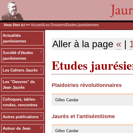
Vous êtes ici >>
Accueil
/
Les Dossiers
/Etudes jaurésiennes
Actualités
Aller à la page
«
|
jaurésiennes
Société d'études
Etudes jaurési
jaurésiennes
Les Cahiers Jaurès
Les "Oeuvres" de
Plaidoiries révolutionnaires
Jean Jaurès
30/10/2008
Colloques, tables-
Gilles Candar
rondes, rencontres
Jaurès et l'antisémitisme
Autres publications
29/04/2008
Autour de Jean
Gilles Candar