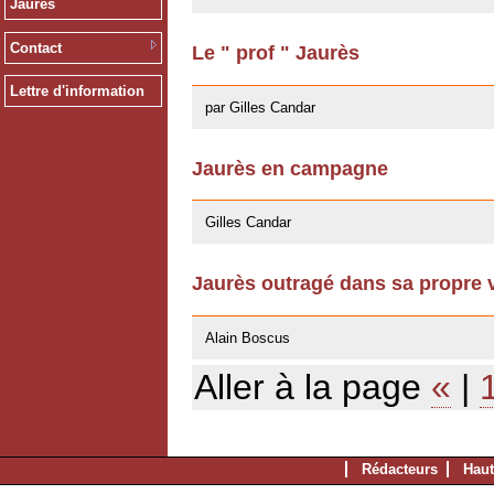
Jaurès
Contact
Le " prof " Jaurès
10/04/2008
Lettre d'information
par Gilles Candar
Jaurès en campagne
16/07/2007
Gilles Candar
Jaurès outragé dans sa propre vi
16/07/2007
Alain Boscus
Aller à la page
«
|
Rédacteurs
Haut