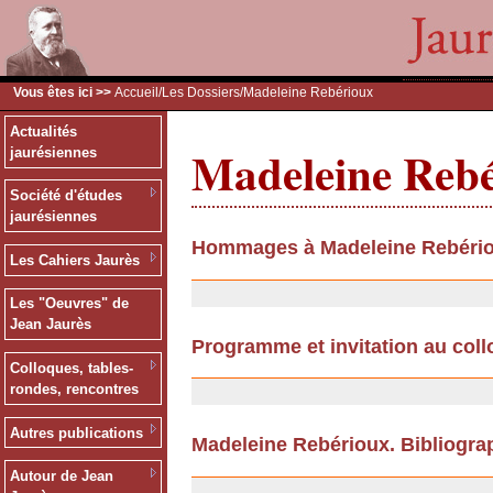
Vous êtes ici >>
Accueil
/
Les Dossiers
/Madeleine Rebérioux
Actualités
Madeleine Reb
jaurésiennes
Société d'études
jaurésiennes
Hommages à Madeleine Rebéri
Les Cahiers Jaurès
10/09/2013
Les "Oeuvres" de
Jean Jaurès
Programme et invitation au col
Colloques, tables-
08/01/2009
rondes, rencontres
Autres publications
Madeleine Rebérioux. Bibliogra
17/11/2008
Autour de Jean