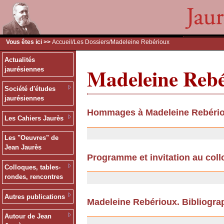
Vous êtes ici >>
Accueil
/
Les Dossiers
/Madeleine Rebérioux
Actualités
Madeleine Reb
jaurésiennes
Société d'études
jaurésiennes
Hommages à Madeleine Rebéri
Les Cahiers Jaurès
10/09/2013
Les "Oeuvres" de
Jean Jaurès
Programme et invitation au col
Colloques, tables-
08/01/2009
rondes, rencontres
Autres publications
Madeleine Rebérioux. Bibliogra
17/11/2008
Autour de Jean