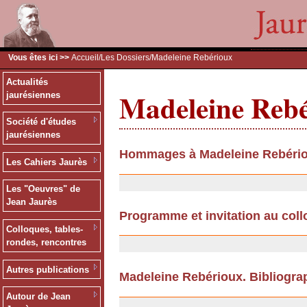
Vous êtes ici >>
Accueil
/
Les Dossiers
/Madeleine Rebérioux
Actualités
Madeleine Reb
jaurésiennes
Société d'études
jaurésiennes
Hommages à Madeleine Rebéri
Les Cahiers Jaurès
10/09/2013
Les "Oeuvres" de
Jean Jaurès
Programme et invitation au col
Colloques, tables-
08/01/2009
rondes, rencontres
Autres publications
Madeleine Rebérioux. Bibliogra
17/11/2008
Autour de Jean