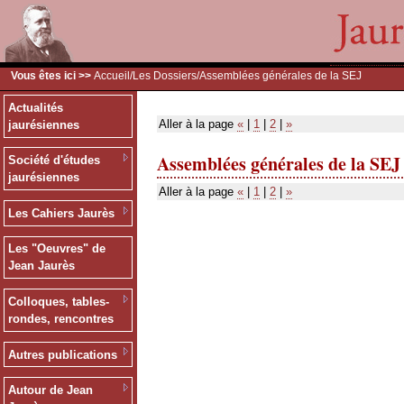
Vous êtes ici >>
Accueil
/
Les Dossiers
/Assemblées générales de la SEJ
Actualités
Aller à la page
«
|
1
|
2
|
»
jaurésiennes
Assemblées générales de la SEJ
Société d'études
jaurésiennes
Aller à la page
«
|
1
|
2
|
»
Les Cahiers Jaurès
Les "Oeuvres" de
Jean Jaurès
Colloques, tables-
rondes, rencontres
Autres publications
Autour de Jean