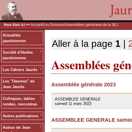
Vous êtes ici >>
Accueil
/
Les Dossiers
/Assemblées générales de la SEJ
Actualités
Aller à la page
1
|
jaurésiennes
Société d'études
Assemblées géné
jaurésiennes
Les Cahiers Jaurès
Les "Oeuvres" de
Assemblée générale 2023
Jean Jaurès
09/03/2023
Colloques, tables-
ASSEMBLEE GENERALE
samedi 11 mars 2023
rondes, rencontres
Autres publications
ASSEMBLEE GENERALE samedi 
01/10/2021
Autour de Jean