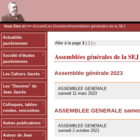
Vous êtes ici >>
Accueil
/
Les Dossiers
/Assemblées générales de la SEJ
Actualités
Aller à la page
1
|
2
|
»
jaurésiennes
Assemblées générales de la SEJ
Société d'études
jaurésiennes
Assemblée générale 2023
Les Cahiers Jaurès
09/03/2023
Les "Oeuvres" de
ASSEMBLEE GENERALE
Jean Jaurès
samedi 11 mars 2023
Colloques, tables-
ASSEMBLEE GENERALE samedi 
rondes, rencontres
01/10/2021
Autres publications
ASSEMBLEE GENERALE
samedi 2 octobre 2021
Autour de Jean