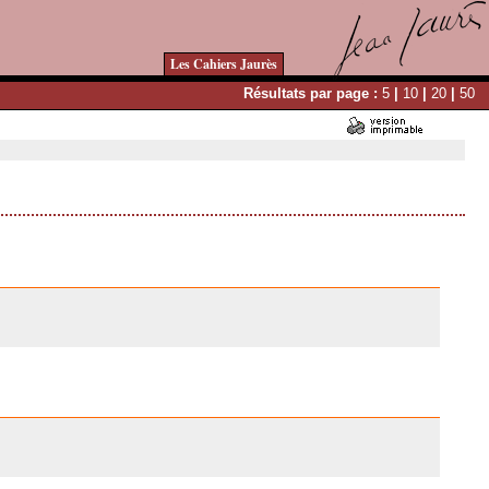
Les Cahiers Jaurès
Résultats par page :
5
|
10
|
20
|
50