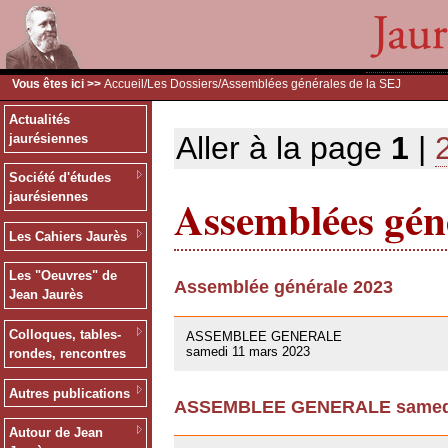
Vous êtes ici >>
Accueil
/
Les Dossiers
/Assemblées générales de la SEJ
Actualités
Aller à la page
1
|
jaurésiennes
Société d'études
Assemblées géné
jaurésiennes
Les Cahiers Jaurès
Les "Oeuvres" de
Assemblée générale 2023
Jean Jaurès
09/03/2023
Colloques, tables-
ASSEMBLEE GENERALE
samedi 11 mars 2023
rondes, rencontres
Autres publications
ASSEMBLEE GENERALE samedi 
01/10/2021
Autour de Jean