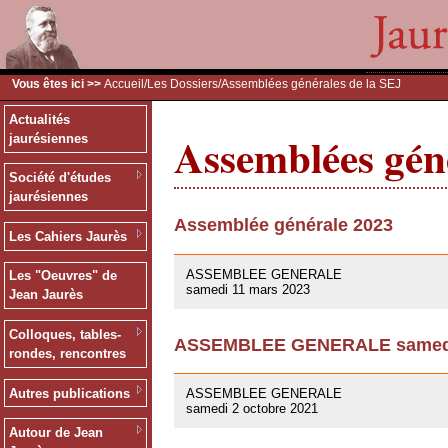
Vous êtes ici >>
Accueil
/
Les Dossiers
/Assemblées générales de la SEJ
Actualités
Assemblées géné
jaurésiennes
Société d'études
jaurésiennes
Assemblée générale 2023
Les Cahiers Jaurès
09/03/2023
ASSEMBLEE GENERALE
Les "Oeuvres" de
samedi 11 mars 2023
Jean Jaurès
Colloques, tables-
ASSEMBLEE GENERALE samedi 
rondes, rencontres
01/10/2021
Autres publications
ASSEMBLEE GENERALE
samedi 2 octobre 2021
Autour de Jean