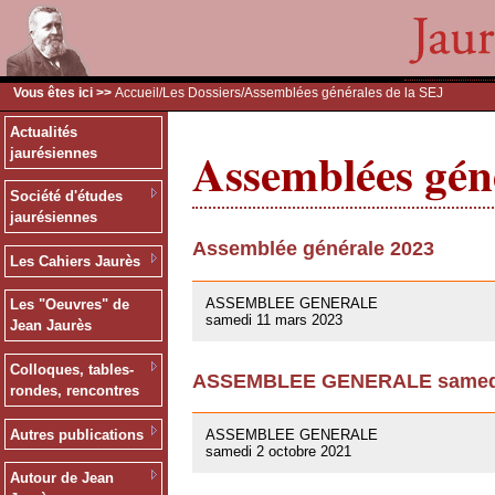
Vous êtes ici >>
Accueil
/
Les Dossiers
/Assemblées générales de la SEJ
Actualités
Assemblées géné
jaurésiennes
Société d'études
jaurésiennes
Assemblée générale 2023
Les Cahiers Jaurès
09/03/2023
ASSEMBLEE GENERALE
Les "Oeuvres" de
samedi 11 mars 2023
Jean Jaurès
Colloques, tables-
ASSEMBLEE GENERALE samedi 
rondes, rencontres
01/10/2021
Autres publications
ASSEMBLEE GENERALE
samedi 2 octobre 2021
Autour de Jean