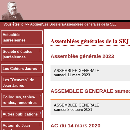
Vous êtes ici >>
Accueil
/
Les Dossiers
/Assemblées générales de la SEJ
Actualités
Assemblées générales de la SEJ
jaurésiennes
Société d'études
Assemblée générale 2023
jaurésiennes
09/03/2023
Les Cahiers Jaurès
ASSEMBLEE GENERALE
samedi 11 mars 2023
Les "Oeuvres" de
Jean Jaurès
ASSEMBLEE GENERALE samedi 
Colloques, tables-
01/10/2021
rondes, rencontres
ASSEMBLEE GENERALE
samedi 2 octobre 2021
Autres publications
AG du 14 mars 2020
Autour de Jean