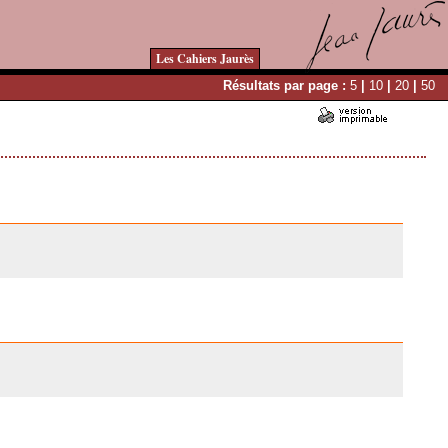
Les Cahiers Jaurès
Résultats par page :
5
|
10
|
20
|
50