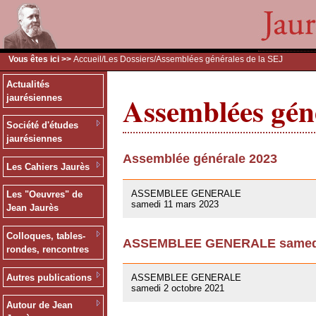
Vous êtes ici >>
Accueil
/
Les Dossiers
/Assemblées générales de la SEJ
Actualités
Assemblées géné
jaurésiennes
Société d'études
jaurésiennes
Assemblée générale 2023
Les Cahiers Jaurès
09/03/2023
ASSEMBLEE GENERALE
Les "Oeuvres" de
samedi 11 mars 2023
Jean Jaurès
Colloques, tables-
ASSEMBLEE GENERALE samedi 
rondes, rencontres
01/10/2021
Autres publications
ASSEMBLEE GENERALE
samedi 2 octobre 2021
Autour de Jean