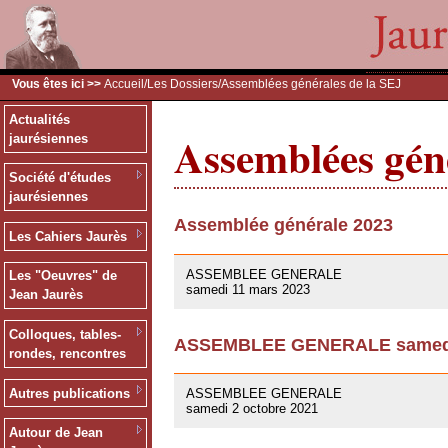
Vous êtes ici >>
Accueil
/
Les Dossiers
/Assemblées générales de la SEJ
Actualités
Assemblées géné
jaurésiennes
Société d'études
jaurésiennes
Assemblée générale 2023
Les Cahiers Jaurès
09/03/2023
ASSEMBLEE GENERALE
Les "Oeuvres" de
samedi 11 mars 2023
Jean Jaurès
Colloques, tables-
ASSEMBLEE GENERALE samedi 
rondes, rencontres
01/10/2021
Autres publications
ASSEMBLEE GENERALE
samedi 2 octobre 2021
Autour de Jean