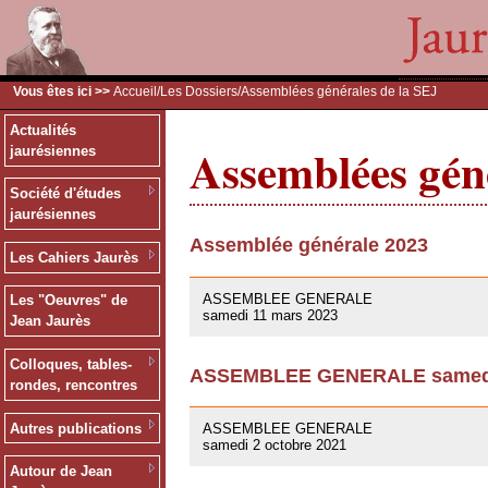
Vous êtes ici >>
Accueil
/
Les Dossiers
/Assemblées générales de la SEJ
Actualités
Assemblées géné
jaurésiennes
Société d'études
jaurésiennes
Assemblée générale 2023
Les Cahiers Jaurès
09/03/2023
ASSEMBLEE GENERALE
Les "Oeuvres" de
samedi 11 mars 2023
Jean Jaurès
Colloques, tables-
ASSEMBLEE GENERALE samedi 
rondes, rencontres
01/10/2021
Autres publications
ASSEMBLEE GENERALE
samedi 2 octobre 2021
Autour de Jean