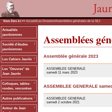
Vous êtes ici >>
Accueil
/
Les Dossiers
/Assemblées générales de la SEJ
Actualités
Assemblées géné
jaurésiennes
Société d'études
jaurésiennes
Assemblée générale 2023
Les Cahiers Jaurès
09/03/2023
ASSEMBLEE GENERALE
Les "Oeuvres" de
samedi 11 mars 2023
Jean Jaurès
Colloques, tables-
ASSEMBLEE GENERALE samedi 
rondes, rencontres
01/10/2021
Autres publications
ASSEMBLEE GENERALE
samedi 2 octobre 2021
Autour de Jean