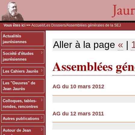
Vous êtes ici >>
Accueil
/
Les Dossiers
/Assemblées générales de la SEJ
Actualités
Aller à la page
«
|
jaurésiennes
Société d'études
Assemblées géné
jaurésiennes
Les Cahiers Jaurès
Les "Oeuvres" de
AG du 10 mars 2012
Jean Jaurès
03/07/2013
Colloques, tables-
rondes, rencontres
AG du 12 mars 2011
Autres publications
18/02/2011
Autour de Jean