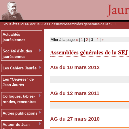
Vous êtes ici >>
Accueil
/
Les Dossiers
/Assemblées générales de la SEJ
Actualités
Aller à la page
«
|
1
|
2
|
3
|
4
|
»
jaurésiennes
Assemblées générales de la SEJ
Société d'études
jaurésiennes
AG du 10 mars 2012
Les Cahiers Jaurès
03/07/2013
Les "Oeuvres" de
Jean Jaurès
AG du 12 mars 2011
Colloques, tables-
18/02/2011
rondes, rencontres
Autres publications
AG du 27 mars 2010
Autour de Jean
18/02/2010