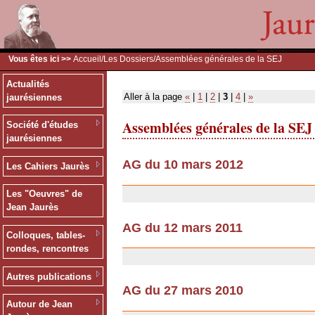
Vous êtes ici >>
Accueil
/
Les Dossiers
/Assemblées générales de la SEJ
Actualités
Aller à la page
«
|
1
|
2
|
3
|
4
|
»
jaurésiennes
Assemblées générales de la SEJ
Société d'études
jaurésiennes
AG du 10 mars 2012
Les Cahiers Jaurès
03/07/2013
Les "Oeuvres" de
Jean Jaurès
AG du 12 mars 2011
Colloques, tables-
18/02/2011
rondes, rencontres
Autres publications
AG du 27 mars 2010
Autour de Jean
18/02/2010