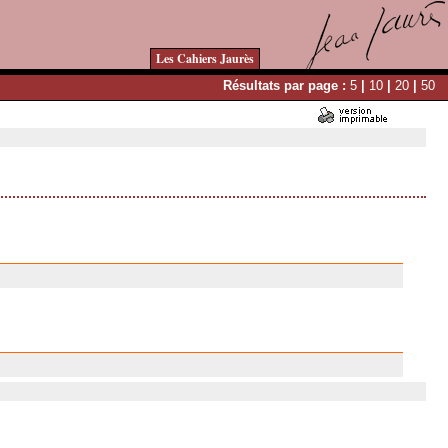
Les Cahiers Jaurès
Résultats par page :
5
|
10
|
20
|
50