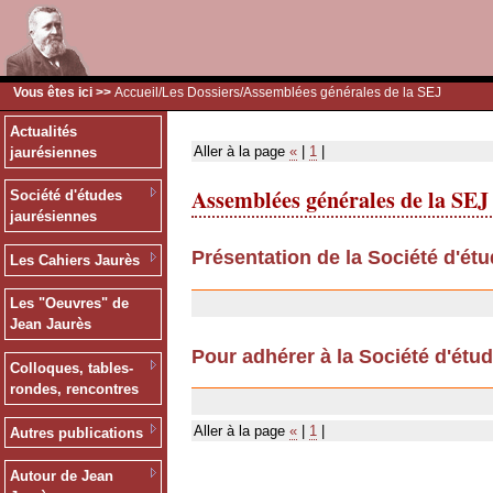
Vous êtes ici >>
Accueil
/
Les Dossiers
/Assemblées générales de la SEJ
Actualités
Aller à la page
«
|
1
|
jaurésiennes
Assemblées générales de la SEJ
Société d'études
jaurésiennes
Présentation de la Société d'ét
Les Cahiers Jaurès
12/07/2007
Les "Oeuvres" de
Jean Jaurès
Pour adhérer à la Société d'étu
Colloques, tables-
11/12/2006
rondes, rencontres
Aller à la page
«
|
1
|
Autres publications
Autour de Jean