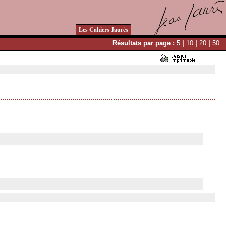
Les Cahiers Jaurès
Résultats par page :
5
|
10
|
20
|
50