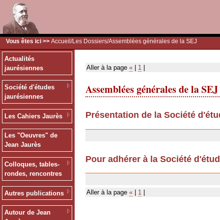
Vous êtes ici >>
Accueil
/
Les Dossiers
/Assemblées générales de la SEJ
Actualités
Aller à la page
«
|
1
|
jaurésiennes
Assemblées générales de la SEJ
Société d'études
jaurésiennes
Présentation de la Société d'ét
Les Cahiers Jaurès
12/07/2007
Les "Oeuvres" de
Jean Jaurès
Pour adhérer à la Société d'étu
Colloques, tables-
11/12/2006
rondes, rencontres
Aller à la page
«
|
1
|
Autres publications
Autour de Jean