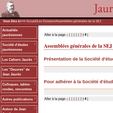
Vous êtes ici >>
Accueil
/
Les Dossiers
/Assemblées générales de la SEJ
Actualités
Aller à la page
«
|
1
|
2
|
3
|
4
|
jaurésiennes
Assemblées générales de la SEJ
Société d'études
jaurésiennes
Présentation de la Société d'ét
Les Cahiers Jaurès
12/07/2007
Les "Oeuvres" de
Jean Jaurès
Pour adhérer à la Société d'étu
Colloques, tables-
11/12/2006
rondes, rencontres
Aller à la page
«
|
1
|
2
|
3
|
4
|
Autres publications
Autour de Jean