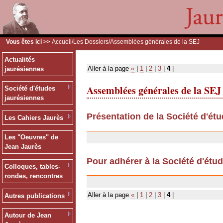
Vous êtes ici >>
Accueil
/
Les Dossiers
/Assemblées générales de la SEJ
Actualités
Aller à la page
«
|
1
|
2
|
3
|
4
|
jaurésiennes
Assemblées générales de la SEJ
Société d'études
jaurésiennes
Présentation de la Société d'ét
Les Cahiers Jaurès
12/07/2007
Les "Oeuvres" de
Jean Jaurès
Pour adhérer à la Société d'étu
Colloques, tables-
11/12/2006
rondes, rencontres
Aller à la page
«
|
1
|
2
|
3
|
4
|
Autres publications
Autour de Jean