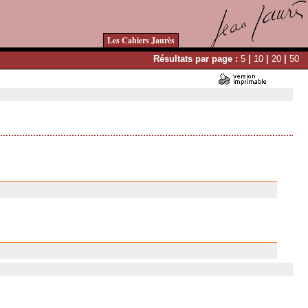
Les Cahiers Jaurès
Résultats par page :
5
|
10
|
20
|
50