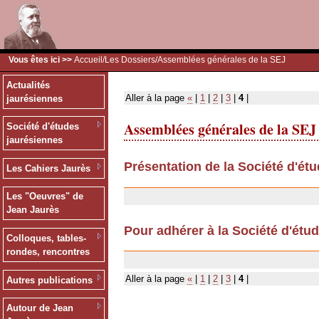
Vous êtes ici >>
Accueil
/
Les Dossiers
/Assemblées générales de la SEJ
Actualités
Aller à la page
«
|
1
|
2
|
3
|
4
|
jaurésiennes
Assemblées générales de la SEJ
Société d'études
jaurésiennes
Présentation de la Société d'ét
Les Cahiers Jaurès
12/07/2007
Les "Oeuvres" de
Jean Jaurès
Pour adhérer à la Société d'étu
Colloques, tables-
11/12/2006
rondes, rencontres
Aller à la page
«
|
1
|
2
|
3
|
4
|
Autres publications
Autour de Jean