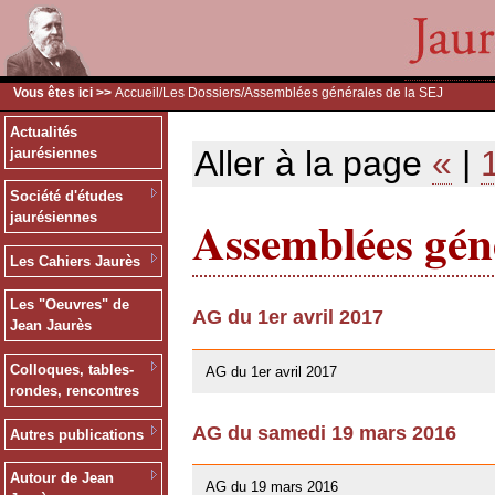
Vous êtes ici >>
Accueil
/
Les Dossiers
/Assemblées générales de la SEJ
Actualités
Aller à la page
«
|
jaurésiennes
Société d'études
Assemblées géné
jaurésiennes
Les Cahiers Jaurès
Les "Oeuvres" de
AG du 1er avril 2017
Jean Jaurès
26/03/2017
Colloques, tables-
AG du 1er avril 2017
rondes, rencontres
AG du samedi 19 mars 2016
Autres publications
10/01/2016
Autour de Jean
AG du 19 mars 2016