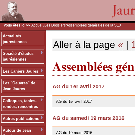
Vous êtes ici >>
Accueil
/
Les Dossiers
/Assemblées générales de la SEJ
Actualités
Aller à la page
«
|
jaurésiennes
Société d'études
Assemblées géné
jaurésiennes
Les Cahiers Jaurès
Les "Oeuvres" de
AG du 1er avril 2017
Jean Jaurès
26/03/2017
Colloques, tables-
AG du 1er avril 2017
rondes, rencontres
AG du samedi 19 mars 2016
Autres publications
10/01/2016
Autour de Jean
AG du 19 mars 2016