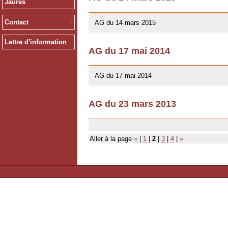
Jaurès
10/01/2016
Contact
AG du 14 mars 2015
Lettre d'information
AG du 17 mai 2014
13/04/2014
AG du 17 mai 2014
AG du 23 mars 2013
03/07/2013
Aller à la page
«
|
1
|
2
|
3
|
4
|
»