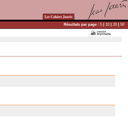
Les Cahiers Jaurès
Résultats par page :
5
|
10
|
20
|
50