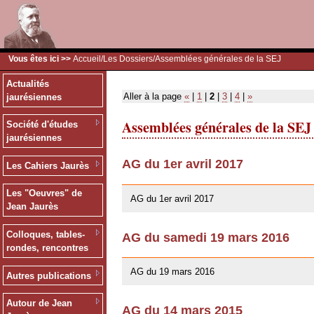
Vous êtes ici >>
Accueil
/
Les Dossiers
/Assemblées générales de la SEJ
Actualités
Aller à la page
«
|
1
|
2
|
3
|
4
|
»
jaurésiennes
Assemblées générales de la SEJ
Société d'études
jaurésiennes
AG du 1er avril 2017
Les Cahiers Jaurès
26/03/2017
Les "Oeuvres" de
AG du 1er avril 2017
Jean Jaurès
Colloques, tables-
AG du samedi 19 mars 2016
rondes, rencontres
10/01/2016
AG du 19 mars 2016
Autres publications
Autour de Jean
AG du 14 mars 2015