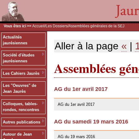
Vous êtes ici >>
Accueil
/
Les Dossiers
/Assemblées générales de la SEJ
Actualités
Aller à la page
«
|
jaurésiennes
Société d'études
Assemblées géné
jaurésiennes
Les Cahiers Jaurès
Les "Oeuvres" de
AG du 1er avril 2017
Jean Jaurès
26/03/2017
Colloques, tables-
AG du 1er avril 2017
rondes, rencontres
AG du samedi 19 mars 2016
Autres publications
10/01/2016
Autour de Jean
AG du 19 mars 2016