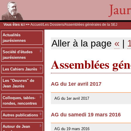
Vous êtes ici >>
Accueil
/
Les Dossiers
/Assemblées générales de la SEJ
Actualités
Aller à la page
«
|
jaurésiennes
Société d'études
Assemblées géné
jaurésiennes
Les Cahiers Jaurès
Les "Oeuvres" de
AG du 1er avril 2017
Jean Jaurès
26/03/2017
Colloques, tables-
AG du 1er avril 2017
rondes, rencontres
AG du samedi 19 mars 2016
Autres publications
10/01/2016
Autour de Jean
AG du 19 mars 2016