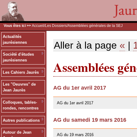
Vous êtes ici >>
Accueil
/
Les Dossiers
/Assemblées générales de la SEJ
Actualités
Aller à la page
«
|
jaurésiennes
Société d'études
Assemblées géné
jaurésiennes
Les Cahiers Jaurès
Les "Oeuvres" de
AG du 1er avril 2017
Jean Jaurès
26/03/2017
Colloques, tables-
AG du 1er avril 2017
rondes, rencontres
AG du samedi 19 mars 2016
Autres publications
10/01/2016
Autour de Jean
AG du 19 mars 2016