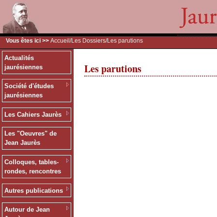
Vous êtes ici >>
Accueil
/
Les Dossiers
/Les parutions
Actualités
Les parutions
jaurésiennes
Société d'études
jaurésiennes
Les Cahiers Jaurès
Les "Oeuvres" de
Jean Jaurès
Colloques, tables-
rondes, rencontres
Autres publications
Autour de Jean