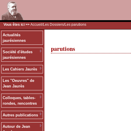
Vous êtes ici >>
Accueil
/
Les Dossiers
/Les parutions
Actualités
jaurésiennes
parutions
Société d'études
jaurésiennes
Les Cahiers Jaurès
Les "Oeuvres" de
Jean Jaurès
Colloques, tables-
rondes, rencontres
Autres publications
Autour de Jean