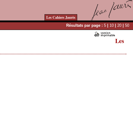
Les Cahiers Jaurès
Résultats par page :
5
|
10
|
20
|
50
Les