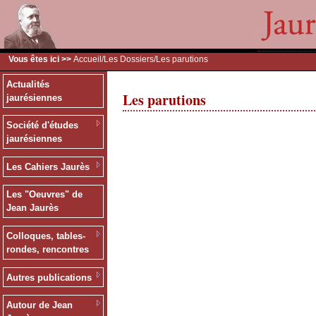
Vous êtes ici >>
Accueil
/
Les Dossiers
/Les parutions
Actualités
Les parutions
jaurésiennes
Société d'études
jaurésiennes
Les Cahiers Jaurès
Les "Oeuvres" de
Jean Jaurès
Colloques, tables-
rondes, rencontres
Autres publications
Autour de Jean