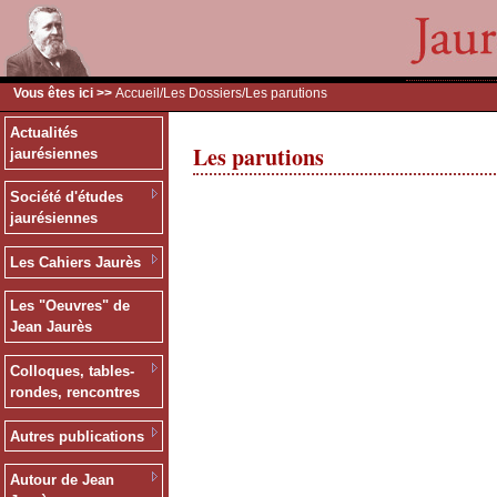
Vous êtes ici >>
Accueil
/
Les Dossiers
/Les parutions
Actualités
Les parutions
jaurésiennes
Société d'études
jaurésiennes
Les Cahiers Jaurès
Les "Oeuvres" de
Jean Jaurès
Colloques, tables-
rondes, rencontres
Autres publications
Autour de Jean