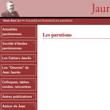
Vous êtes ici >>
Accueil
/
Les Dossiers
/Les parutions
Actualités
Les parutions
jaurésiennes
Société d'études
jaurésiennes
Les Cahiers Jaurès
Les "Oeuvres" de
Jean Jaurès
Colloques, tables-
rondes, rencontres
Autres publications
Autour de Jean